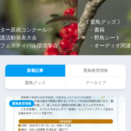
《 愛鳥グッズ 》
・書籍
・野鳥シート
・オーディオ関連
新着記事
愛鳥教育情報
愛鳥グッズ
アーカイブ
愛鳥教育情報