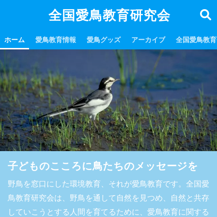
全国愛鳥教育研究会
ホーム
愛鳥教育情報
愛鳥グッズ
アーカイブ
全国愛鳥教育
子どものこころに鳥たちのメッセージを
野鳥を窓口にした環境教育、それが愛鳥教育です。全国愛
鳥教育研究会は、野鳥を通して自然を見つめ、自然と共存
していこうとする人間を育てるために、愛鳥教育に関する