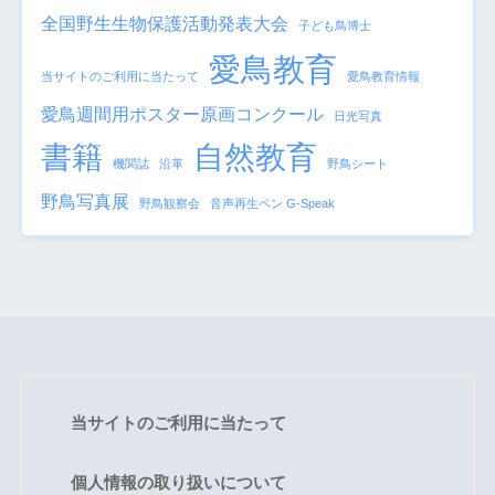
全国野生生物保護活動発表大会
子ども鳥博士
愛鳥教育
当サイトのご利用に当たって
愛鳥教育情報
愛鳥週間用ポスター原画コンクール
日光写真
書籍
自然教育
機関誌
沿革
野鳥シート
野鳥写真展
野鳥観察会
音声再生ペン G-Speak
当サイトのご利用に当たって
個人情報の取り扱いについて