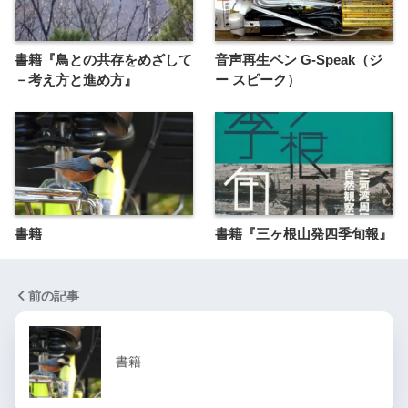
書籍『鳥との共存をめざして
音声再生ペン G-Speak（ジ
－考え方と進め方』
ー スピーク）
書籍
書籍『三ヶ根山発四季旬報』
前の記事
書籍