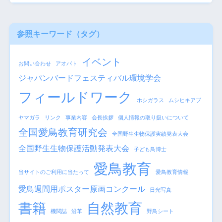
参照キーワード（タグ
）
イベント
お問い合わせ
アオバト
ジャパンバードフェスティバル環境学会
フィールドワーク
ホシガラス
ムシヒキアブ
ヤマガラ
リンク
事業内容
会長挨拶
個人情報の取り扱いについて
全国愛鳥教育研究会
全国野生生物保護実績発表大会
全国野生生物保護活動発表大会
子ども鳥博士
愛鳥教育
当サイトのご利用に当たって
愛鳥教育情報
愛鳥週間用ポスター原画コンクール
日光写真
書籍
自然教育
機関誌
沿革
野鳥シート