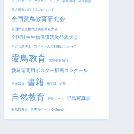
ムシヒキアブ
ヤマガラ
リンク
事業内容
会長挨拶
個人情報の取り扱いについて
全国愛鳥教育研究会
全国野生生物保護実績発表大会
全国野生生物保護活動発表大会
子ども鳥博士
当サイトのご利用に当たって
愛鳥教育
愛鳥教育情報
愛鳥週間用ポスター原画コンクール
書籍
日光写真
機関誌
沿革
自然教育
野鳥写真展
野鳥シート
野鳥観察会
音声再生ペン G-Speak