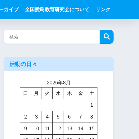
ーカイブ
全国愛鳥教育研究会について
リンク
活動の日々
2026年8月
日
月
火
水
木
金
土
1
2
3
4
5
6
7
8
9
10
11
12
13
14
15